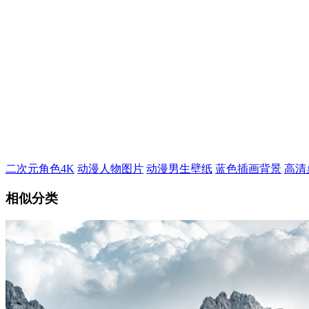
二次元角色4K
动漫人物图片
动漫男生壁纸
蓝色插画背景
高清
相似分类