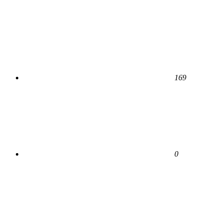
169
0