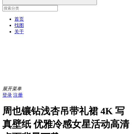
首页
找图
关于
展开菜单
登录
注册
周也镶钻浅杏吊带礼裙 4K 写
真壁纸 优雅冷感女星活动高清