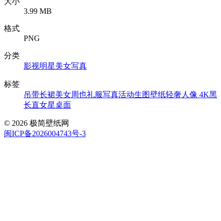
大小
3.99 MB
格式
PNG
分类
影视明星
美女写真
标签
吊带长裙美女
周也礼服写真
活动生图壁纸
轻奢人像 4K
黑
长直女星桌面
© 2026 极简壁纸网
闽ICP备2026004743号-3