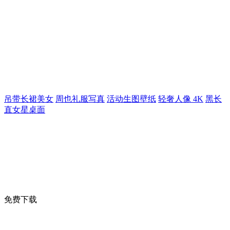
吊带长裙美女
周也礼服写真
活动生图壁纸
轻奢人像 4K
黑长
直女星桌面
免费下载