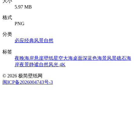
大小
5.97 MB
格式
PNG
分类
必应经典
风景自然
标签
夜晚海岸悬崖壁纸
星空大海桌面
深蓝色海景风景
礁石海
岸夜景
静谧自然风光 4K
© 2026 极简壁纸网
闽ICP备2026004743号-3