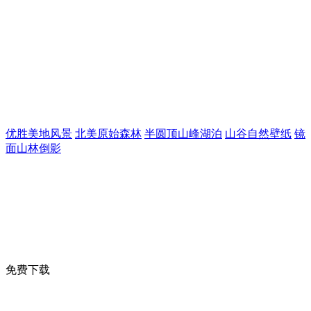
优胜美地风景
北美原始森林
半圆顶山峰湖泊
山谷自然壁纸
镜
面山林倒影
免费下载