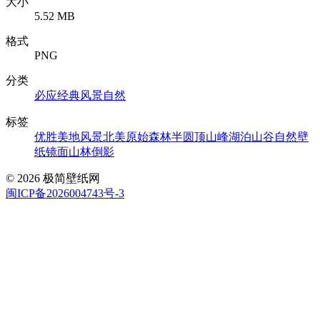
大小
5.52 MB
格式
PNG
分类
必应经典
风景自然
标签
优胜美地风景
北美原始森林
半圆顶山峰湖泊
山谷自然壁
纸
镜面山林倒影
© 2026 极简壁纸网
闽ICP备2026004743号-3