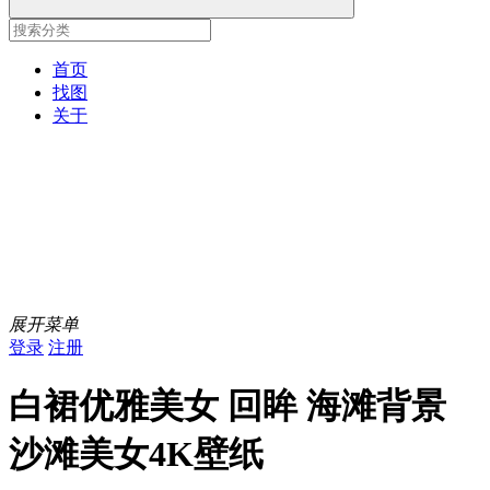
首页
找图
关于
展开菜单
登录
注册
白裙优雅美女 回眸 海滩背景
沙滩美女4K壁纸