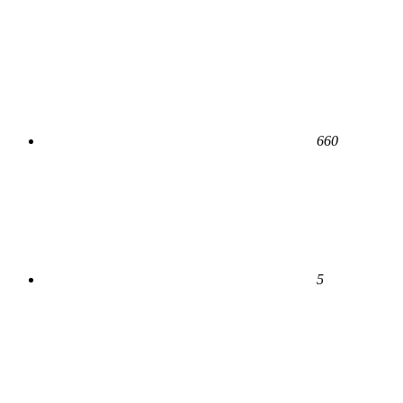
660
5