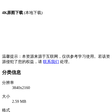
4K原图下载
(本地下载)
温馨提示：本资源来源于互联网，仅供参考学习使用。若该资
源侵犯了您的权益，请
联系我们
处理。
分类信息
分辨率
3840x2160
大小
2.59 MB
格式